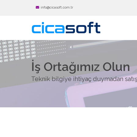
info@cicasoft.com.tr
İş Ortağımız Olun
Teknik bilgiye ihtiyaç duymadan satış