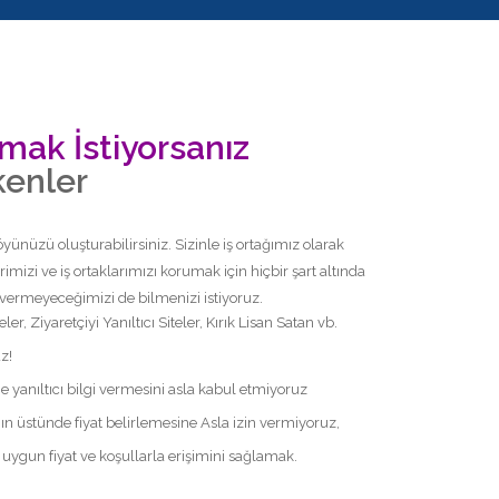
lmak İstiyorsanız
kenler
yünüzü oluşturabilirsiniz. Sizinle iş ortağımız olarak
imizi ve iş ortaklarımızı korumak için hiçbir şart altında
z vermeyeceğimizi de bilmenizi istiyoruz.
teler, Ziyaretçiyi Yanıltıcı Siteler, Kırık Lisan Satan vb.
z!
ne yanıltıcı bilgi vermesini asla kabul etmiyoruz
rjın üstünde fiyat belirlemesine Asla izin vermiyoruz,
ygun fiyat ve koşullarla erişimini sağlamak.