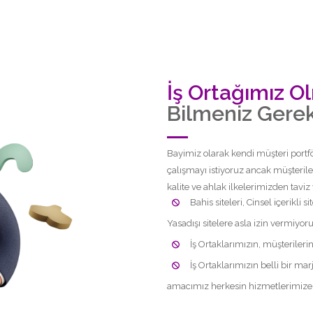
İş Ortağımız O
Bilmeniz Gere
Bayimiz olarak kendi müşteri portfö
çalışmayı istiyoruz ancak müşteriler
kalite ve ahlak ilkelerimizden tavi
Bahis siteleri, Cinsel içerikli si
Yasadışı sitelere asla izin vermiyoru
İş Ortaklarımızın, müşterileri
İş Ortaklarımızın belli bir ma
amacımız herkesin hizmetlerimize u