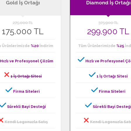
Gold İş Ortağı
Diamond İş Ortağı
275.000 TL
375.900 TL
175.000 TL
299.900 TL
 Ürünlerimizde
%20
İndirim
Tüm Ürünlerimizde
%25
İnd
Hızlı ve Profesyonel Çözüm
Hızlı ve Profesyonel Ç
1 İş Ortağı Sitesi
1 İş Ortağı Sitesi
Firma Siteleri
Firma Siteleri
Sürekli Bayi Desteği
Sürekli Bayi Desteğ
Kendi Logonuzla Satış
Kendi Logonuzla Sat