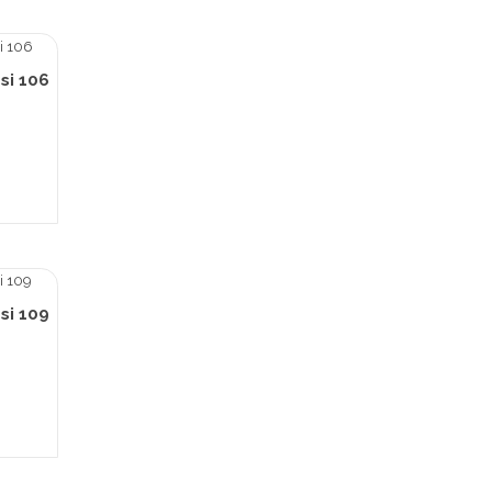
si 106
L
si 109
L