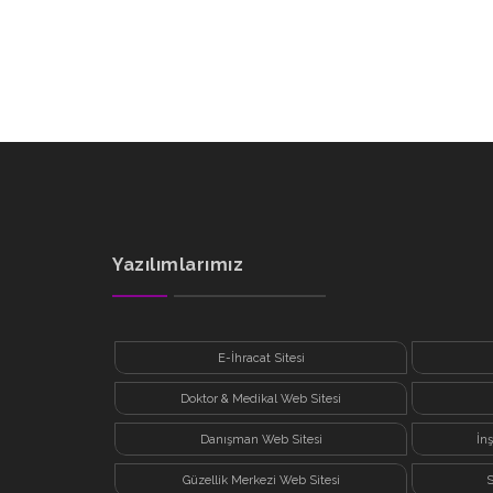
Yazılımlarımız
E-İhracat Sitesi
Doktor & Medikal Web Sitesi
Danışman Web Sitesi
İn
Güzellik Merkezi Web Sitesi
S