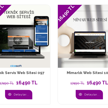
 TL
16490 TL
ik Servis Web Sitesi 097
Mimarlık Web Sitesi 1
16490 TL
16490 T
17490 TL
17490 TL
Detaylar...
Detaylar...