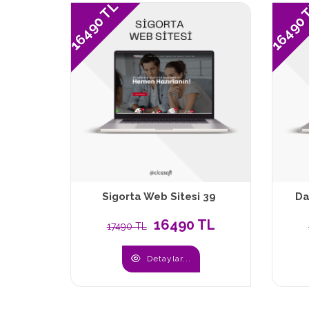
16490 TL
16490
Sigorta Web Sitesi 39
Da
16490 TL
17490 TL
Detaylar...