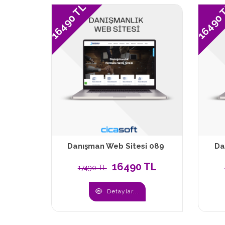
16490 TL
16490
Danışman Web Sitesi 089
Da
16490 TL
17490 TL
Detaylar...