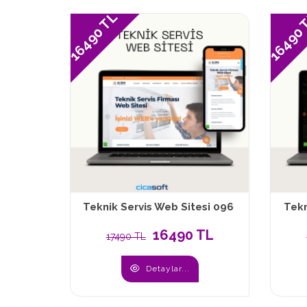
16490 TL
16490
Teknik Servis Web Sitesi 096
Tekn
16490 TL
17490 TL
Detaylar...