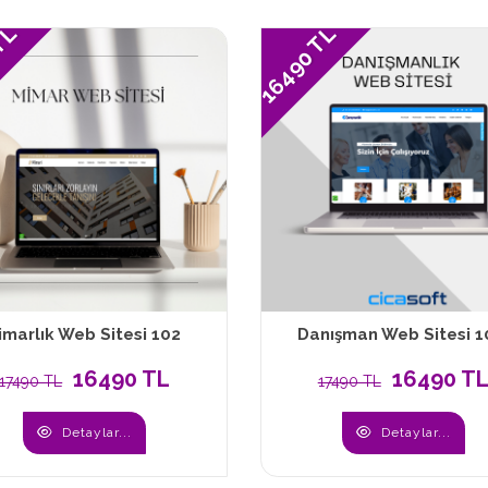
 TL
16490 TL
imarlık Web Sitesi 102
Danışman Web Sitesi 1
16490 TL
16490 T
17490 TL
17490 TL
Detaylar...
Detaylar...