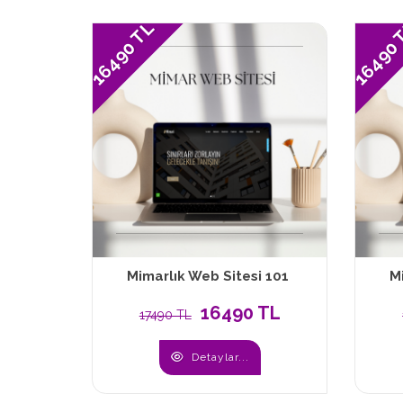
16490 TL
16490
Mimarlık Web Sitesi 101
M
16490 TL
17490 TL
Detaylar...