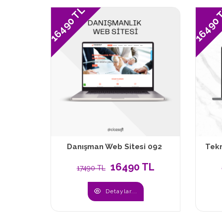
16490 TL
16490
Danışman Web Sitesi 092
Tekn
16490 TL
17490 TL
Detaylar...