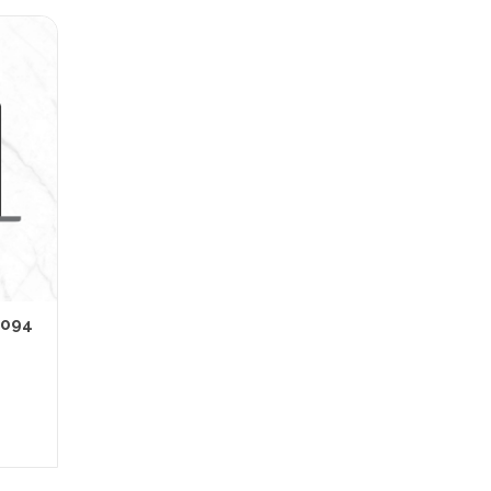
 094
L