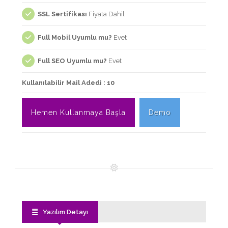
SSL Sertifikası
Fiyata Dahil
Full Mobil Uyumlu mu?
Evet
Full SEO Uyumlu mu?
Evet
Kullanılabilir Mail Adedi : 10
Hemen Kullanmaya Başla
Demo
Yazılım Detayı