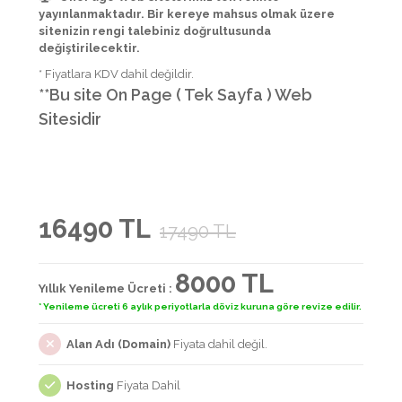
yayınlanmaktadır. Bir kereye mahsus olmak üzere
sitenizin rengi talebiniz doğrultusunda
değiştirilecektir.
* Fiyatlara KDV dahil değildir.
**Bu site On Page ( Tek Sayfa ) Web
Sitesidir
16490 TL
17490 TL
8000 TL
Yıllık Yenileme Ücreti :
* Yenileme ücreti 6 aylık periyotlarla döviz kuruna göre revize edilir.
Alan Adı (Domain)
Fiyata dahil değil.
Hosting
Fiyata Dahil