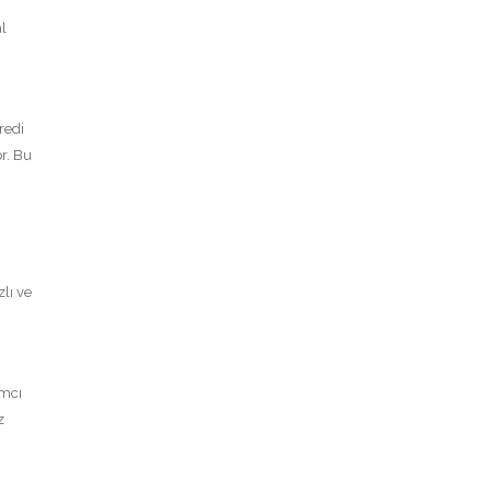
al
redi
or. Bu
lı ve
ımcı
z