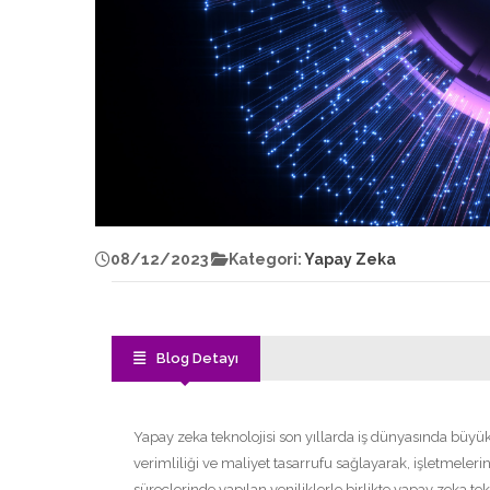
08/12/2023
Kategori:
Yapay Zeka
Blog Detayı
Yapay zeka teknolojisi son yıllarda iş dünyasında büyük 
verimliliği ve maliyet tasarrufu sağlayarak, işletmeleri
süreçlerinde yapılan yeniliklerle birlikte yapay zeka te