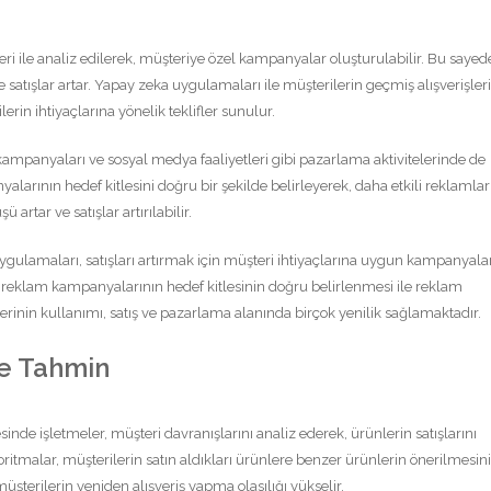
ileri ile analiz edilerek, müşteriye özel kampanyalar oluşturulabilir. Bu sayed
 satışlar artar. Yapay zeka uygulamaları ile müşterilerin geçmiş alışverişleri
lerin ihtiyaçlarına yönelik teklifler sunulur.
mpanyaları ve sosyal medya faaliyetleri gibi pazarlama aktivitelerinde de
alarının hedef kitlesini doğru bir şekilde belirleyerek, daha etkili reklamlar
artar ve satışlar artırılabilir.
ygulamaları, satışları artırmak için müşteri ihtiyaçlarına uygun kampanyala
a, reklam kampanyalarının hedef kitlesinin doğru belirlenmesi ile reklam
ilerinin kullanımı, satış ve pazarlama alanında birçok yenilik sağlamaktadır.
ve Tahmin
nde işletmeler, müşteri davranışlarını analiz ederek, ürünlerin satışlarını
goritmalar, müşterilerin satın aldıkları ürünlere benzer ürünlerin önerilmesini
şterilerin yeniden alışveriş yapma olasılığı yükselir.