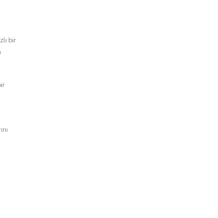
lı bir
a
ir
ını