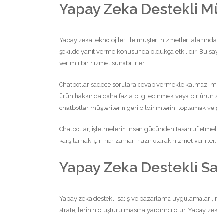
Yapay Zeka Destekli Mü
Yapay zeka teknolojileri ile müşteri hizmetleri alanında c
şekilde yanıt verme konusunda oldukça etkilidir. Bu s
verimli bir hizmet sunabilirler.
Chatbotlar sadece sorulara cevap vermekle kalmaz, müşt
ürün hakkında daha fazla bilgi edinmek veya bir ürün si
chatbotlar müşterilerin geri bildirimlerini toplamak ve şi
Chatbotlar, işletmelerin insan gücünden tasarruf etmele
karşılamak için her zaman hazır olarak hizmet verirle
Yapay Zeka Destekli Sa
Yapay zeka destekli satış ve pazarlama uygulamaları, m
stratejilerinin oluşturulmasına yardımcı olur. Yapay z