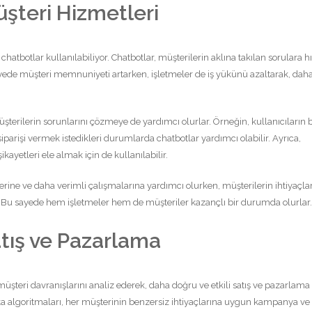
şteri Hizmetleri
hatbotlar kullanılabiliyor. Chatbotlar, müşterilerin aklına takılan sorulara hız
ayede müşteri memnuniyeti artarken, işletmeler de iş yükünü azaltarak, dah
erilerin sorunlarını çözmeye de yardımcı olurlar. Örneğin, kullanıcıların b
parişi vermek istedikleri durumlarda chatbotlar yardımcı olabilir. Ayrıca,
kayetleri ele almak için de kullanılabilir.
rine ve daha verimli çalışmalarına yardımcı olurken, müşterilerin ihtiyaçlar
r. Bu sayede hem işletmeler hem de müşteriler kazançlı bir durumda olurlar.
tış ve Pazarlama
üşteri davranışlarını analiz ederek, daha doğru ve etkili satış ve pazarlama
eka algoritmaları, her müşterinin benzersiz ihtiyaçlarına uygun kampanya ve