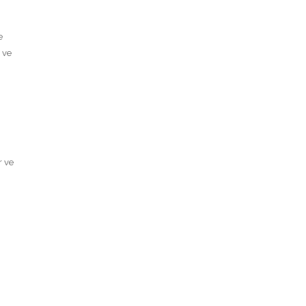
e
 ve
r ve