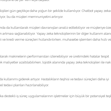
ojileri gün geçtikçe daha yoğun bir şekilde kullanılıyor. Chatbot yapay zekas
liyor, bu da müşteri memnuniyetini artırıyor.
nda da kullanılarak müşteri davranışları analiz edilebiliyor ve müşteriye öze
n artması sağlanabiliyor. Yapay zeka teknolojilerinin bir diğer kullanım alan
 ve kredi verme süreçleri hızlandırılırken, muhasebe işlemleri daha hızlı v
ılarak makinelerin performansları izlenebiliyor ve üretimdeki hatalar tespit
k maliyetler azaltılabilirken, lojistik alanında yapay zeka teknolojileri ile nak
a kullanımı giderek artıyor. Hastalıkların teşhisi ve tedavi süreçleri daha iyi
zel tedavi planları hazırlanabiliyor.
 destekli iş süreç uygulamalarının işletmeler için büyük bir potansiyel teşk