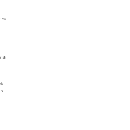
r ve
risk
ek
an