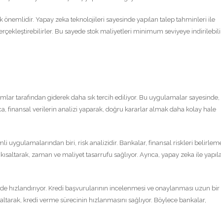
 önemlidir. Yapay zeka teknolojileri sayesinde yapılan talep tahminleri ile
gerçekleştirebilirler. Bu sayede stok maliyetleri minimum seviyeye indirilebili
mlar tarafından giderek daha sık tercih ediliyor. Bu uygulamalar sayesinde, 
ıca, finansal verilerin analizi yaparak, doğru kararlar almak daha kolay hale
i uygulamalarından biri, risk analizidir. Bankalar, finansal riskleri belirlem
 kısaltarak, zaman ve maliyet tasarrufu sağlıyor. Ayrıca, yapay zeka ile yapıl
i de hızlandırıyor. Kredi başvurularının incelenmesi ve onaylanması uzun bir
altarak, kredi verme sürecinin hızlanmasını sağlıyor. Böylece bankalar,