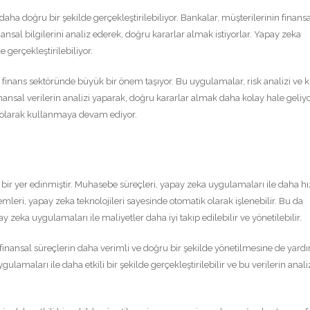
 daha doğru bir şekilde gerçekleştirilebiliyor. Bankalar, müşterilerinin finans
nsal bilgilerini analiz ederek, doğru kararlar almak istiyorlar. Yapay zeka
 gerçekleştirilebiliyor.
 finans sektöründe büyük bir önem taşıyor. Bu uygulamalar, risk analizi ve k
inansal verilerin analizi yaparak, doğru kararlar almak daha kolay hale geliy
if olarak kullanmaya devam ediyor.
ir yer edinmiştir. Muhasebe süreçleri, yapay zeka uygulamaları ile daha hız
şlemleri, yapay zeka teknolojileri sayesinde otomatik olarak işlenebilir. Bu da
eka uygulamaları ile maliyetler daha iyi takip edilebilir ve yönetilebilir.
finansal süreçlerin daha verimli ve doğru bir şekilde yönetilmesine de yard
gulamaları ile daha etkili bir şekilde gerçekleştirilebilir ve bu verilerin anali