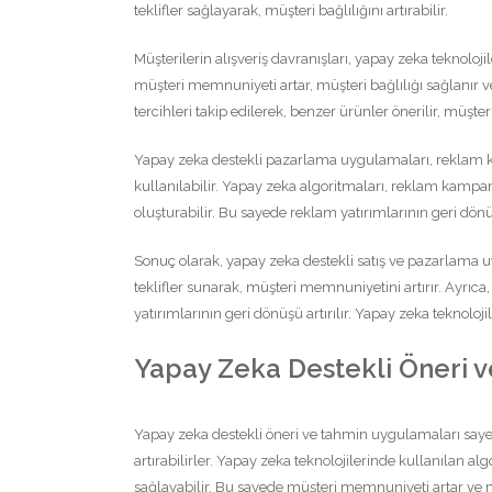
teklifler sağlayarak, müşteri bağlılığını artırabilir.
Müşterilerin alışveriş davranışları, yapay zeka teknoloj
müşteri memnuniyeti artar, müşteri bağlılığı sağlanır ve
tercihleri takip edilerek, benzer ürünler önerilir, müşteri
Yapay zeka destekli pazarlama uygulamaları, reklam ka
kullanılabilir. Yapay zeka algoritmaları, reklam kampany
oluşturabilir. Bu sayede reklam yatırımlarının geri dönüşü 
Sonuç olarak, yapay zeka destekli satış ve pazarlama u
teklifler sunarak, müşteri memnuniyetini artırır. Ayrıc
yatırımlarının geri dönüşü artırılır. Yapay zeka teknoloj
Yapay Zeka Destekli Öneri 
Yapay zeka destekli öneri ve tahmin uygulamaları sayesi
artırabilirler. Yapay zeka teknolojilerinde kullanılan al
sağlayabilir. Bu sayede müşteri memnuniyeti artar ve mü